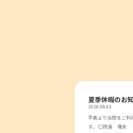
夏季休暇のお
2026.08.03
平素より当院をご利
す。 〇院長 増永 